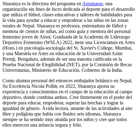
Sharanya es la directora del programa en
Arruinarse
, una
organización sin fines de lucro dedicada al deporte para el desarrollo
que utiliza el fútbol, clases educativas y talleres de habilidades para
la vida para ayudar a educar y empoderar a las niñas en las zonas
rurales de Nepal. Sharanya es profesora, entrenadora de fútbol y
mentora de cientos de niñas, así como guía y mentora del personal
femenino joven de Atoot. Graduada de la Academia de Liderazgo
Deportivo Femenino (WSLA) 2022, tiene una Licenciatura en Artes
(Hons.) en psicología-sociología del St. Xavier's College, Mumbai,
y una Maestría en Artes en educación de la Universidad Azim
Premji, Bengaluru, además de ser una maestra calificada en la
Prueba Nacional de Elegibilidad (NET), por la Comisión de Becas
Universitarias, Ministerio de Educación, Gobierno de la India.
Como alumna personal del entonces embajador británico en Nepal,
Su Excelencia Nicola Pollitt, en 2022, Sharanya aporta su
experiencia y conocimientos en el campo de la educación al campo
deportivo, donde combina ambos. Cree firmemente en el poder del
deporte para educar, empoderar, superar las brechas y lograr la
igualdad de género. Ávida lectora, amante de las actividades al aire
libre y políglota que habla con fluidez seis idiomas, Sharanya
siempre se ha sentido muy atraída por los niños y cree que todos
ellos merecen una infancia segura y feliz.